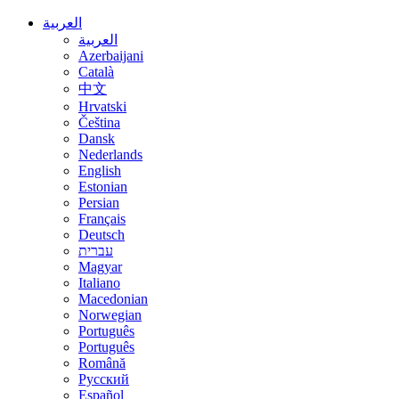
العربية
العربية
Azerbaijani
Català
中文
Hrvatski
Čeština
Dansk
Nederlands
English
Estonian
Persian
Français
Deutsch
עברית
Magyar
Italiano
Macedonian
Norwegian
Português
Português
Română
Русский
Español