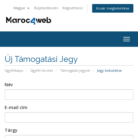
Magyar
Bejelentkezés
Regisztráció
Kosár megtekintése
Váltá
a
navig
Új Támogatási Jegy
Ügyfélkapu
Ügyfél terület
Támogatás jegyek
Jegy beküldése
Név
E-mail cím
Tárgy