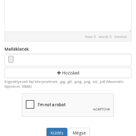
lines: 0 words: 0
mentve
Mellékletek
Hozzáad
Engedélyezett fájl kiterjesztések: .jpg, .gif, .jpeg, .png, .txt, .pdf (Maximális
fájlméret: 50MB)
Mégse