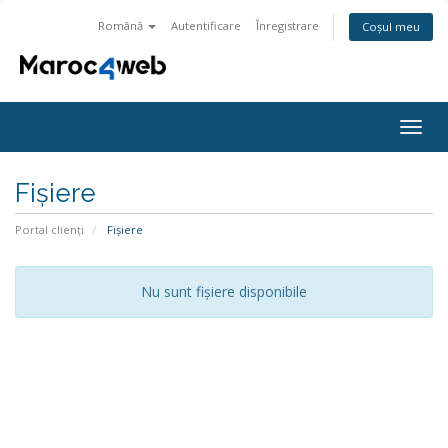
Română
Autentificare
Înregistrare
Coșul meu
Navi
Togg
Fișiere
Portal clienți
Fișiere
Nu sunt fișiere disponibile